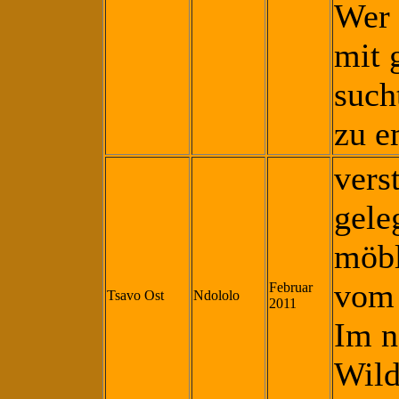
Wer 
mit 
sucht
zu e
vers
gele
möbl
vom 
Februar
Tsavo Ost
Ndololo
2011
Im n
Wild