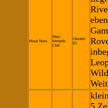
Rive
eben
Game
Mara
Rove
Oktober
Masai Mara
Intrepids
05
Club
inbe
Leop
Wild
Weit
klei
5 Ze