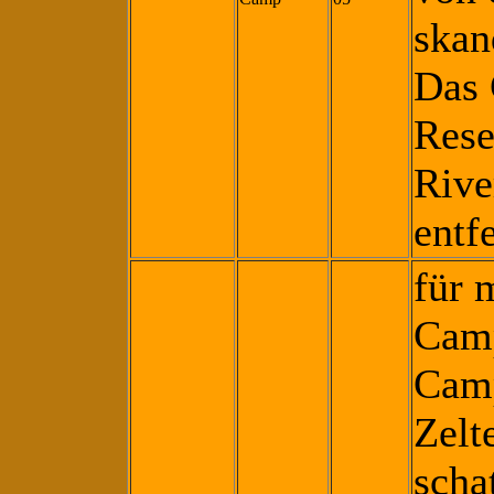
skan
Das 
Rese
Rive
entfe
für 
Camp
Camp
Zelt
scha