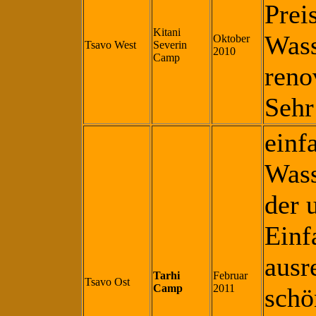
Prei
Kitani
Wass
Oktober
Tsavo West
Severin
2010
Camp
reno
Sehr
einf
Wass
der 
Einf
ausr
Tarhi
Februar
Tsavo Ost
Camp
2011
schö