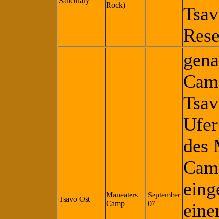
Sanctuary
Rock)
Tsav
Rese
gena
Camp
Tsav
Ufer
des 
Camp
eing
Maneaters
September
Tsavo Ost
Camp
07
eine