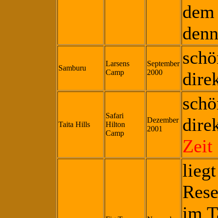
dem 
denn
schö
Larsens
September
Samburu
Camp
2000
dire
schö
Safari
dire
Dezember
Taita Hills
Hilton
2001
Camp
Zeit
liegt
Rese
im T