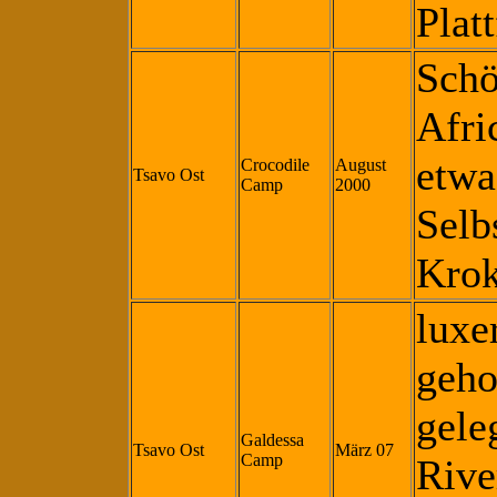
Plat
Schö
Afri
etwas
Crocodile
August
Tsavo Ost
Camp
2000
Selb
Krok
luxe
geho
gele
Galdessa
Tsavo Ost
März 07
Camp
Rive