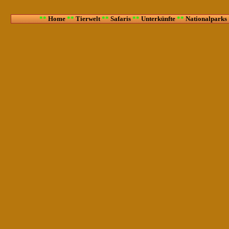
**
Home
**
Tierwelt
**
Safaris
**
Unterkünfte
**
Nationalparks