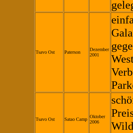
gele
einf
Gala
gege
Dezember
Tsavo Ost
Paterson
2001
West
Verb
Park
schö
Prei
Oktober
Tsavo Ost
Satao Camp
2006
Wild