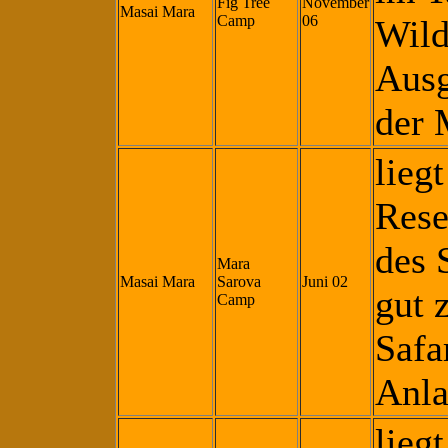
Fig Tree
November
Masai Mara
Camp
06
Wild
Ausg
der 
liegt
Rese
des 
Mara
Masai Mara
Sarova
Juni 02
gut 
Camp
Safa
Anla
lieg