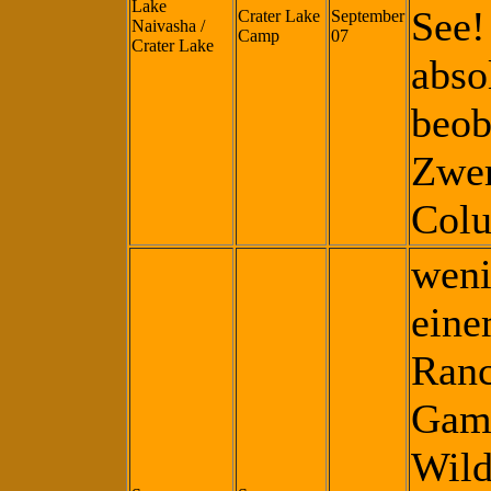
Lake
See!
Crater Lake
September
Naivasha /
Camp
07
Crater Lake
abso
beob
Zwer
Colu
weni
eine
Ranc
Game
Wil