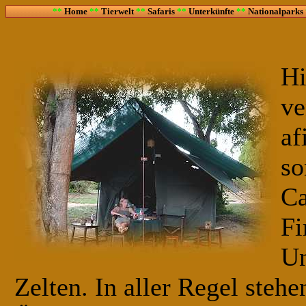
**
Home
**
Tierwelt
**
Safaris
**
Unterkünfte
**
Nationalparks
Hi
ve
af
so
Ca
Fi
Un
Zelten. In aller Regel stehe