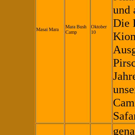
und 
Die 
Mara Bush
Oktober
Masai Mara
Camp
10
Kiom
Ausg
Pirs
Jahr
unse
Camp
Safa
gena