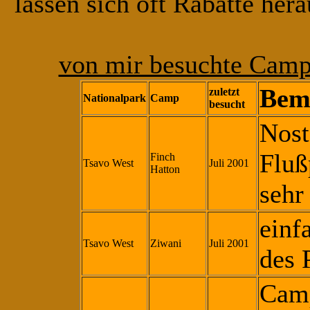
lassen sich oft Rabatte her
von mir besuchte Camp
Bem
zuletzt
Nationalpark
Camp
besucht
Nost
Fluß
Finch
Tsavo West
Juli 2001
Hatton
sehr
einf
Tsavo West
Ziwani
Juli 2001
des 
Camp