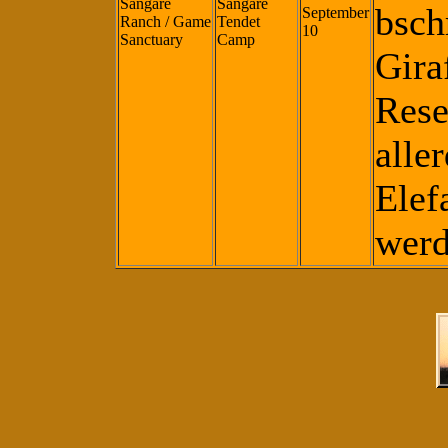
Sangare
Sangare
bsch
September
Ranch / Game
Tendet
10
Sanctuary
Camp
Gira
Rese
alle
Elef
werd