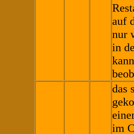
Rest
auf 
nur 
in d
kann
beob
das 
geko
eine
im C