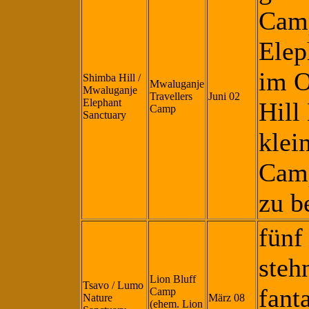
Cam
Elep
im O
Shimba Hill /
Mwaluganje
Mwaluganje
Travellers
Juni 02
Elephant
Hill
Camp
Sanctuary
klei
Camp
zu b
fünf
steh
Lion Bluff
Tsavo / Lumo
fant
Camp
Nature
März 08
(ehem. Lion