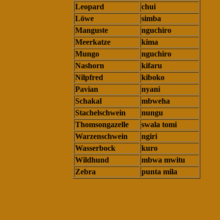
Leopard
chui
Löwe
simba
Manguste
nguchiro
Meerkatze
kima
Mungo
nguchiro
Nashorn
kifaru
Nilpfred
kiboko
Pavian
nyani
Schakal
mbweha
Stachelschwein
nungu
Thomsongazelle
swala tomi
Warzenschwein
ngiri
Wasserbock
kuro
Wildhund
mbwa mwitu
Zebra
punta mila