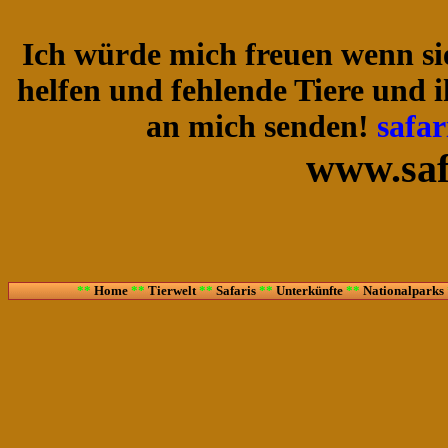
Ich würde mich freuen wenn sie
helfen und fehlende Tiere und 
an mich senden!
safa
www.saf
**
Home
**
Tierwelt
**
Safaris
**
Unterkünfte
**
Nationalparks