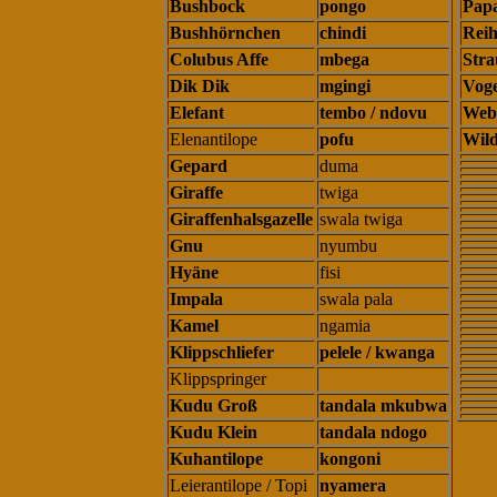
Bushbock
pongo
Papa
Bushhörnchen
chindi
Reih
Colubus Affe
mbega
Stra
Dik Dik
mgingi
Voge
Elefant
tembo / ndovu
Web
Elenantilope
pofu
Wil
Gepard
duma
Giraffe
twiga
Giraffenhalsgazelle
swala twiga
Gnu
nyumbu
Hyäne
fisi
Impala
swala pala
Kamel
ngamia
Klippschliefer
pelele / kwanga
Klippspringer
Kudu Groß
tandala mkubwa
Kudu Klein
tandala ndogo
Kuhantilope
kongoni
Leierantilope / Topi
nyamera