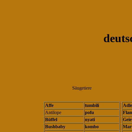
deuts
Säugetiere
Affe
tumbili
Adle
Antilope
pofu
Fla
Büffel
nyati
Geie
Bushbaby
kombo
Mar